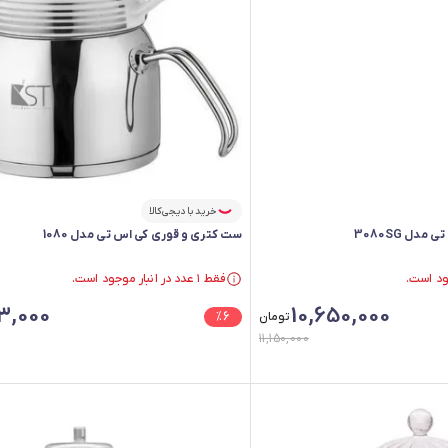
خرید با دیجی‌کالا
ل 3080SG
ست کتری و قوری کی اس تی مدل 1080
فقط ۱ عدد در انبار موجود است.
فقط ۱ عدد در انبار موجود است.
3,000
10,650,000
تومان
6
%
11,150,000