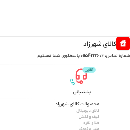
کالای شهرزاد
شماره تماس:
01154222606
پاسخگوی شما هستیم
پشتیبانی
محصولات
کالای شهرزاد
کالای دیجیتال
کیف و کفش
طلا و نقره
مادر و کودک