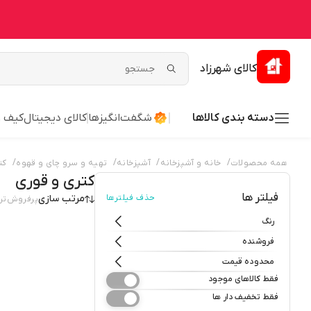
کالای شهرزاد
دسته بندی کالاها
شگفت‌انگیزها
کالای دیجیتال
کیف 
/
/
/
/
همه محصولات
خانه و آشپزخانه
آشپزخانه
تهیه و سرو چای و قهوه
کت
کتری و قوری
فیلتر ها
حذف فیلترها
مرتب سازی
پرفروش‌تر
رنگ
فروشنده
محدوده قیمت
فقط کالاهای موجود
فقط تخفیف دار ها