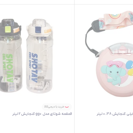
خرید با دیجی‌کالا
جایش 0.38 لیتر
قمقمه شوتای مدل gg0 گنجایش 2 لیتر