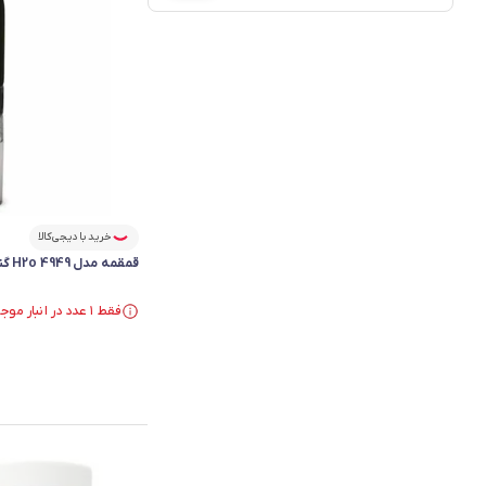
خرید با دیجی‌کالا
قمقمه مدل H2o 4949 گنجایش 0.65 لیتر
فقط ۱ عدد در انبار موجود است.
در سبد خرید بیش از ۸۰ نفر.
فقط ۱ عدد در انبار موجود است.