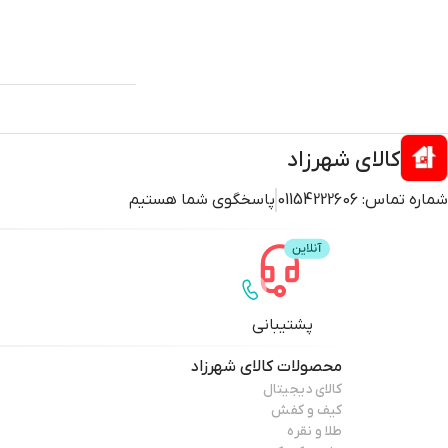
کالای شهرزاد
شماره تماس:
01154222606
پاسخگوی شما هستیم
پشتیبانی
محصولات
کالای شهرزاد
کالای دیجیتال
کیف و کفش
طلا و نقره