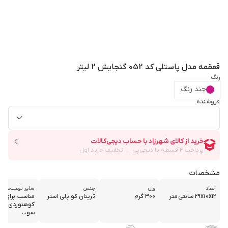
قمقمه مدل پاستلی کد 052 گنجایش 2 لیتر
رنگ
چند رنگ
فروشنده
مشخصات
ابعاد
وزن
جنس
سایر توضیحات
۲۹x۱۰x۱۲ سانتی‌متر
۳۰۰ گرم
تریتان کو پلی استر
مناسب برای
کوهنوردی، دو
سو...