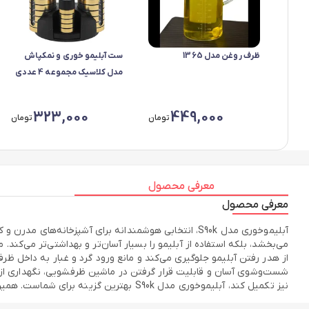
ظرف روغن مدل 1365
ست آبلیمو خوری و نمکپاش
مدل کلاسیک مجموعه 4 عددی
323,000
449,000
تومان
تومان
معرفی محصول
معرفی محصول
آبلیموخوری مدل S90k، انتخابی هوشمندانه برای آشپزخا
از هدر رفتن آبلیمو جلوگیری می‌کند و مانع ورود گرد و غبار به داخل ظرف
شست‌وشوی آسان و قابلیت قرار گرفتن در ماشین ظرفشویی، نگهداری از این
نیز تکمیل کند، آبلیموخوری مدل S90k بهترین گزینه برای شماست. همین حالا این محصول پرطرفدار را تهیه کنید و لذت سرویس‌دهی حرفه‌ای را تجربه نمایید!