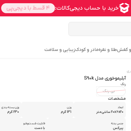
و کفش
طلا و نقره
مادر و کودک
زیبایی و سلامت
ری
آبلیموخوری مدل S90k
رنگ
بی رنگ
مشخصات
ابعاد
وزن
وزن بسته‌بندی
20x۶x20 سانتی‌متر
131 گرم
230 گرم
جنس بدنه
قابلیت شست‌وشو
پیرکس
با دست