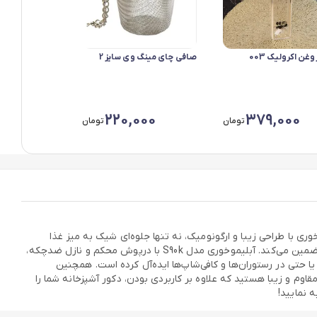
غن اکرولیک 003
صافی چای مینگ وی سایز 2
220,000
379,000
تومان
تومان
یموخوری با طراحی زیبا و ارگونومیک، نه تنها جلوه‌ای شیک به میز غذا
می‌بخشد، بلکه استفاده از آبلیمو را بسیار آسان‌تر و بهداشتی‌تر می‌کند. مواد اولیه مرغوب و بدنه مقاوم، دوام و طول عمر بالایی را برای این محصول تضمین می‌کند. آبلیموخوری مدل S90k با درپوش محکم و نازل ضدچکه،
یا حتی در رستوران‌ها و کافی‌شاپ‌ها ایده‌آل کرده است. همچنین
وم و زیبا هستید که علاوه بر کاربردی بودن، دکور آشپزخانه شما را