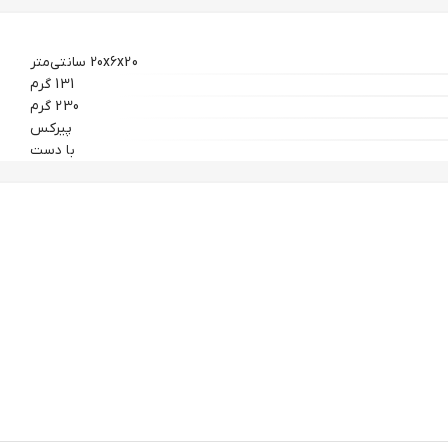
20x۶x20 سانتی‌متر
131 گرم
230 گرم
پیرکس
با دست