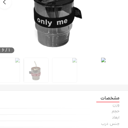
6
/
1
مشخصات
وزن
حجم
ابعاد
جنس درب