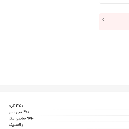
350 گرم
400 سی سی
10×9 سانتی متر
پلاستیک