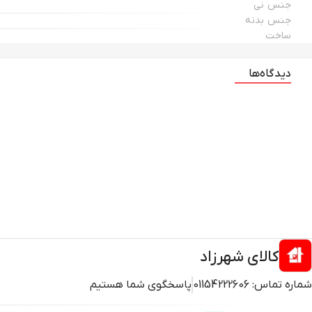
جنس نی
جنس بدنه
ساخت
دیدگاه‌ها
کالای شهرزاد
شماره تماس:
01154222606
پاسخگوی شما هستیم