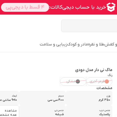
و کفش
طلا و نقره
مادر و کودک
زیبایی و سلامت
ماگ نی دار مدل دودی
رنگ
قرمز آجری
مشکی
مشخصات
وزن
حجم
ابعاد
350 گرم
400 سی سی
10×9 سانتی متر
جنس درب
جنس نی
مشاهده
پلاستیک
شیشه
همه مشخص