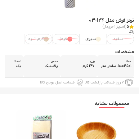
ترمز فرش مدل 124-03
5
(امتیاز
1
خریدار)
رنگ
سفید
شیری
قرمز
کرم تیره
مشخصات
ابعاد
وزن
جنس
تعداد
150x45x1 سانتی‌متر
240 گرم
پلاستیک
یک
۷ روز ضمانت بازگشت کالا
ضمانت اصل بودن کالا
محصولات مشابه