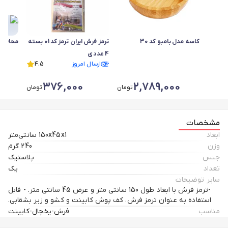
کاسه مدل بامبو کد 30
ترمز فرش ایران ترمز کد 01 بسته
محافظ اتو م
4 عددی
ارسال امروز
4.5
376,000
2,789,000
تومان
تومان
مشخصات
ابعاد
150x45x1 سانتی‌متر
وزن
240 گرم
جنس
پلاستیک
تعداد
یک
سایر توضیحات
-ترمز فرش با ابعاد طول 150 سانتی متر و عرض 45 سانتی متر. - قابل
استفاده به عنوان ترمز فرش، کف پوش کابینت و کشو و زیر بشقابی.
مناسب
فرش-یخچال-کابینت