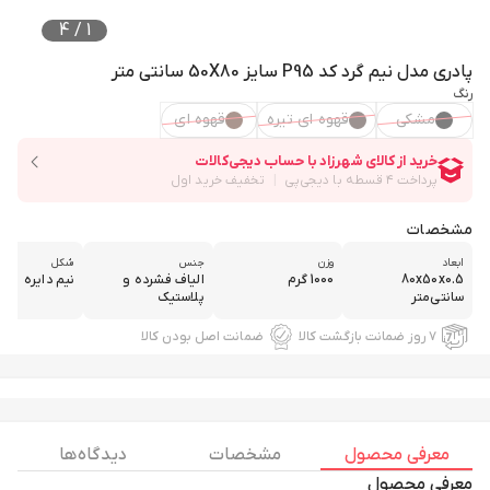
4
/
1
پادری مدل نیم گرد کد P95 سایز 50X80 سانتی متر
رنگ
مشکی
قهوه ای تیره
قهوه ای
مشخصات
ابعاد
وزن
جنس
شکل
80x50x0.5
1000 گرم
الیاف فشرده و
نیم دایره
سانتی‌متر
پلاستیک
۷ روز ضمانت بازگشت کالا
ضمانت اصل بودن کالا
معرفی محصول
مشخصات
دیدگاه ها
معرفی محصول