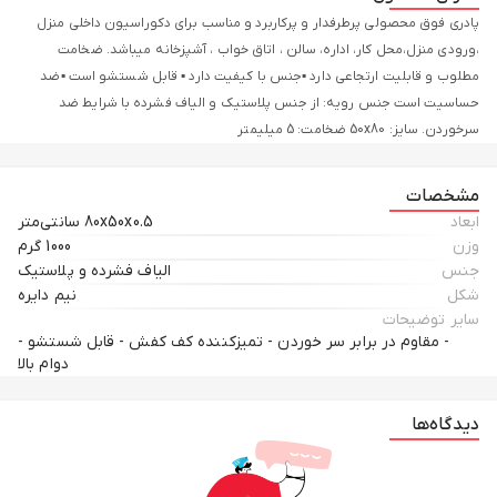
پادری فوق محصولی پرطرفدار و پرکاربرد و مناسب برای دکوراسیون داخلی منزل
،ورودی منزل،محل کار، اداره، سالن ، اتاق خواب ، آشپزخانه میباشد. ضخامت
مطلوب و قابلیت ارتجاعی دارد ▪جنس با کیفیت دارد ▪ قابل شستشو است ▪ضد
حساسیت است جنس رویه: از جنس پلاستیک و الیاف فشرده با شرایط ضد
سرخوردن. سایز: 50x80 ضخامت: 5 میلیمتر
مشخصات
ابعاد
80x50x0.5 سانتی‌متر
وزن
1000 گرم
جنس
الیاف فشرده و پلاستیک
شکل
نیم دایره
سایر توضیحات
- مقاوم در برابر سر خوردن - تمیزکننده کف کفش - قابل شستشو -
دوام بالا
دیدگاه‌ها