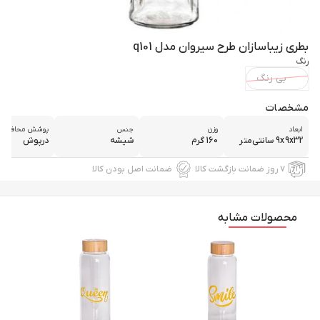
بطری زیباسازان طرح سیروان مدل q101
رنگ
بی رنگ
مشخصات
ابعاد
وزن
جنس
پوشش محافظتی
9x9x32 سانتی‌متر
160 گرم
شیشه
درپوش
۷ روز ضمانت بازگشت کالا
ضمانت اصل بودن کالا
محصولات مشابه