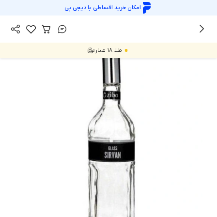
امکان خرید اقساطی با
دیجی پی
/
/
همه محصولات
پارچ،لیوان و بطری
بطری
طلا ۱۸ عیار