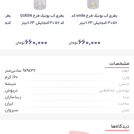
بطری آب یونیک طرح smile کد
بطری آب یونیک طرح QUEEN
3056 گنجایش 1.23 لیتر
کد 3056 گنجایش 1.23 لیتر
گنجایش 1.03 ل
660,000
660,000
تومان
تومان
مشخصات
ابعاد
9x9x32 سانتی‌متر
وزن
160 گرم
جنس
شیشه
پوشش محافظتی
درپوش
برند
زیباسازان
ساخت
ایران
مدل
سیروان
دیدگاه‌ها