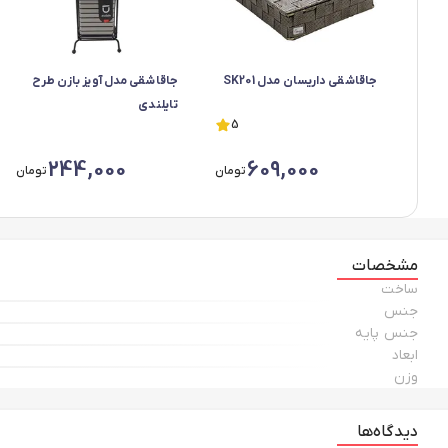
جاقاشقی داریسان مدل SK201
جاقاشقی مدل آویز بازن طرح
تایلندی
5
244,000
609,000
تومان
تومان
مشخصات
ساخت
جنس
جنس پایه
ابعاد
وزن
دیدگاه‌ها