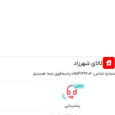
کالای شهرزاد
شماره تماس:
01154222606
پاسخگوی شما هستیم
پشتیبانی