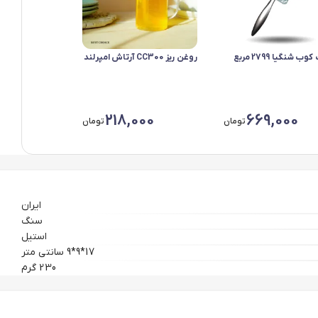
ب شنگیا 2799 مربع
روغن ریز CC300 آرتاش امپرلند
218,000
669,000
تومان
تومان
ایران
سنگ
استیل
17*9*9 سانتی متر
230 گرم