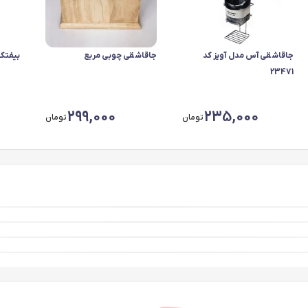
جاقاشقی آس مدل آویز کد
جاقاشقی چوبی مربع
بیفتک کو
23471
299,000
235,000
تومان
تومان