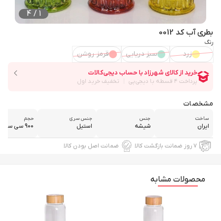
4
/
1
بطری آب کد 0012
رنگ
زرد
سبز دریایی
قرمز روشن
مشخصات
ساخت
جنس
جنس سری
حجم
ایران
شیشه
استیل
900 سی سی
۷ روز ضمانت بازگشت کالا
ضمانت اصل بودن کالا
محصولات مشابه