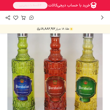
/
/
همه محصولات
پارچ،لیوان و بطری
بطری
۱۸٬۸۸۲٬۹۱۲
طلا ۱۸ عیار