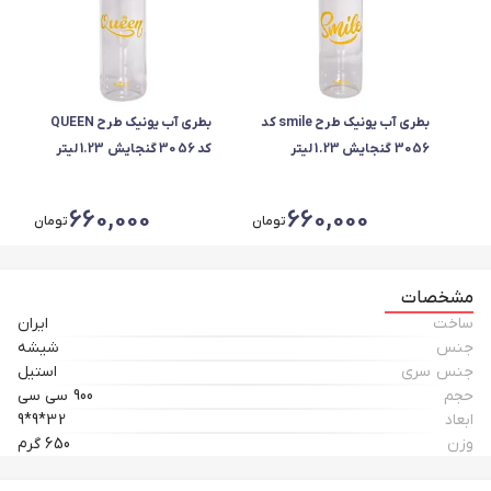
بطری آب یونیک طرح smile کد
بطری آب یونیک طرح QUEEN
3056 گنجایش 1.23 لیتر
کد 3056 گنجایش 1.23 لیتر
660,000
660,000
تومان
تومان
مشخصات
ساخت
ایران
جنس
شیشه
جنس سری
استیل
حجم
900 سی سی
ابعاد
32*9*9
وزن
650 گرم