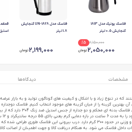
فلاسک یونیک مدل 1813
فلاسک مدل UN-1828 گنجایش
قمقمه
گنجایش 0.5 لیتر
1.8 لیتر
استیل 700 میلی ل
%
5
2,150,000
2,199,000
2,050,000
تومان
تومان
مشخصات
دیدگاه ها
د که در تنوع زیاد و با اشکال و کیفیت های گوناگون تولید و به بازار عرضه
قیمتی که بابت آن می پردازید گزین
این فلاسک 800 میلی لیتر قطر آن حدود 9 و ارتفاع آن 27 سانتیمتر است و وزنی در حدود 300 گرم دا
ت داخل فلاسک می شود. به هنگام دریافت کالا و جهت اطمینان از اصالت کالا 