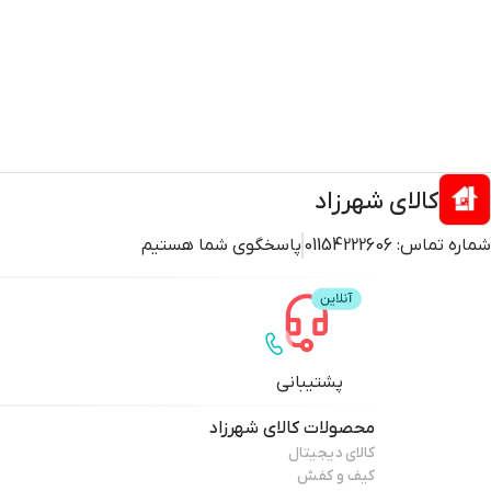
کالای شهرزاد
شماره تماس:
01154222606
پاسخگوی شما هستیم
پشتیبانی
محصولات
کالای شهرزاد
کالای دیجیتال
کیف و کفش