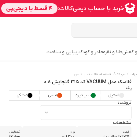
و کفش
طلا و نقره
مادر و کودک
زیبایی و سلامت
/
زات کمپینگ
قمقمه، فلاسک و کلمن
فلاسک مدل VACUUM کد 315 گنجایش 0.8
رنگ
استیل
سبز تیره
مسی
مشکی
فروشنده
مشخصات
ابعاد
وزن
گنجایش
9x9x27 سانتی‌متر
300 گرم
800 cc