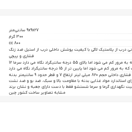
9x9x27 سانتی‌متر
300 گرم
800 cc
 درب از پلاستیک لاکی با کیفیت پوشش داخلی درب از استیل ضد زنگ
فشاری و پیچی
طبق اعلام سازنده: گرما تا 6 ساعت که به مرور کم می شود اما بالای 55 درجه سانتیگراد نگاه می دارد سرما 12
ه مرور کم می شود اما پایین تر از 15 درجه سانتیگراد نگاه می دارد
فلاسک دو جداره با درب پیچی خارجی و فشاری داخلی حجم 820 میلی لیتر ارتفاع 7 و قطر حدود 9 سانتیمتر بدنه
 شده از استیل ضد زنگ 304 دارای استاندارد مواد غذایی بدنه با مقاومت بالا و سبک، ضد بو و ضد نشت
یت نگهداری گرما و سرما شستشو فقط با دست دارای جعبه و نشان برند
مشابه تصاویر ساخت کشور چین