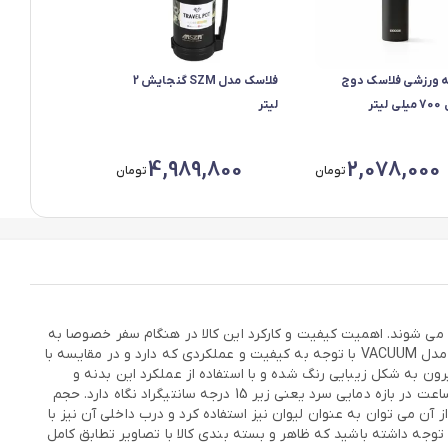
 ورزشی فلاسک دوج
فلاسک مدل SZM گنجایش 2
یتر
لیتر
4,989,800
2,078,000
تومان
تومان
 می شوند. اهمیت کیفیت و کارکرد این کالا در هنگام سفر خصوصا به
هنگام سفرهای کوتاه و بلند باعث می شود تا با صرف هزینه بالاتری برای آن بهترین گزینه را از میان گزینه های موجود انتخاب کنیم. فلاسک دوجداره مدل VACUUM با توجه به کیفیت و عملکردی که دارد و در مقایسه با
ه ای مطلوب و قابل اعتماد است. این فلاسک بدنه ای محکم و دو جداره از جنس استیل ضد زنگ 304 دارد که از بیرون به شکل زیبایی رنگ شده و با استفاده از عملکرد این بدنه و
سیستم خلا یا VACUUM طبق اعلام سازنده می تواند دمای مایع درون خود را به مدت 6 ساعت در بازه دمایی گرم یعنی بالای 55 درجه سانتیگراد و 12 ساعت در بازه دمایی سرد یعنی زیر 15 درجه سانتیگراد نگاه دارد. حجم
رد. درب بیرونی این فلاسک طوری طراحی شده که از آن می توان به عنوان لیوان نیز استفاده کرد و درب داخلی آن نیز با
توجه داشته باشید که ظاهر و بسته بندی کالا با تصاویر تطابق کامل