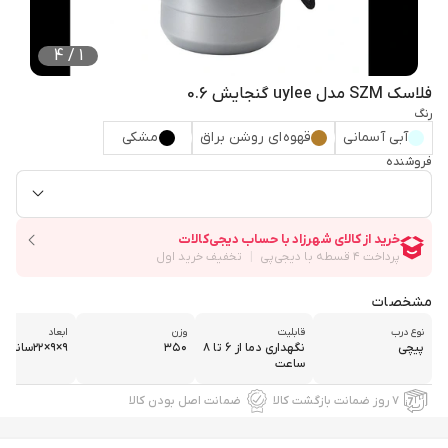
4
/
1
فلاسک SZM مدل uylee گنجایش 0.6
رنگ
آبی آسمانی
قهوه‌ای روشن براق
مشکی
فروشنده
مشخصات
نوع درب
قابلیت
وزن
ابعاد
پیچی
نگهداری دما از ۶ تا ۸
۳۵۰
۹×۹×۲۲سانتی متر
ساعت
۷ روز ضمانت بازگشت کالا
ضمانت اصل بودن کالا