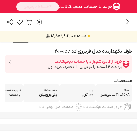
/
/
/
/
همه محصولات
خانه و آشپزخانه
آشپزخانه
ظروف آشپزخانه
۱۸٬۸۸۲٬۹۱۲
طلا ۱۸ عیار
ظرف نگهدارنده
5
/
1
ظرف نگهدارنده مدل فریزری کد 2000cc
مشخصات
ابعاد
وزن
جنس بدنه
قابلیت شست‌وش
23x15x8 سانتی‌متر
100 گرم
پلی‌پروپیلن
با دست
۷ روز ضمانت بازگشت کالا
ضمانت اصل بودن کالا