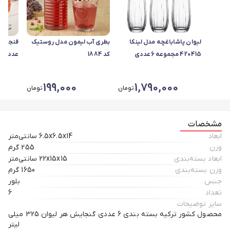
لیوان پاشاباغچه مدل لینکا
بطری آب لیمون مدل روستیک
420415 مجموعه 6عددی
کد 1884
عددی
199,000
1,790,000
تومان
تومان
مشخصات
ابعاد
6.5x6.5x14 سانتی‌متر
وزن
255 گرم
ابعاد بسته‌بندی
22x15x15 سانتی‌متر
وزن بسته‌بندی
1650 گرم
جنس
بلور
تعداد
6
سایر توضیحات
محصول کشور ترکیه بسته بندی 6 عددی گنجایش هر لیوان 325 میلی
لیتر