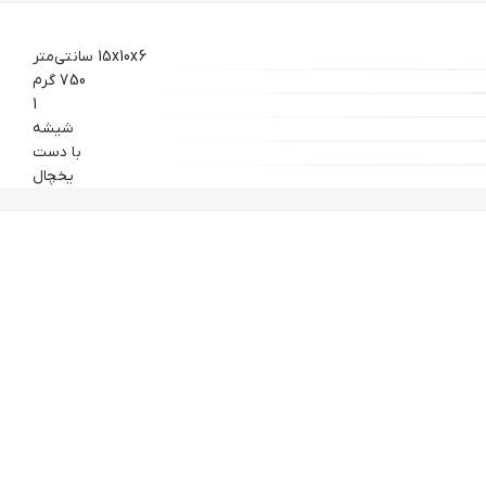
15x10x6 سانتی‌متر
750 گرم
1
شیشه
با دست
یخچال