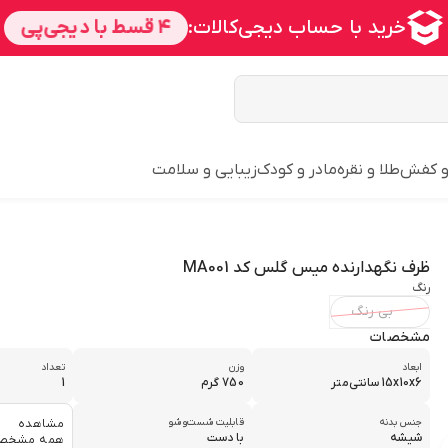
و کفش
طلا و نقره
مادر و کودک
زیبایی و سلامت
ظرف نگهدارنده میس گلس کد MA001
رنگ
بی رنگ
مشخصات
ابعاد
وزن
تعداد
15x10x6 سانتی‌متر
750 گرم
1
جنس بدنه
قابلیت شست‌وشو
مشاهده
شیشه
با دست
همه مشخص