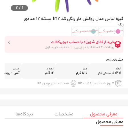
2
/
1
گیره لباس مدل روکش دار رنگی کد fr12 بسته 12 عددی
رنگ
چند رنگ
هفت رنگ
مشخصات
ابعاد
وزن
تعداد
جنس
5x3x1 سانتی‌متر
1010 گرم
12 قلم
آهن - روکش ر
۷ روز ضمانت بازگشت کالا
ضمانت اصل بودن کالا
معرفی محصول
مشخصات
دیدگاه ها
معرفی محصول