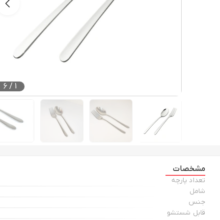
6
/
1
مشخصات
تعداد پارچه
شامل
جنس
قابل شستشو