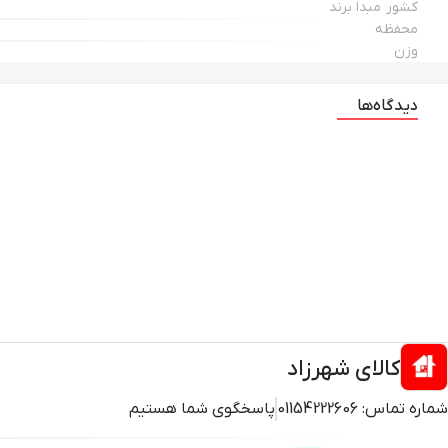
کشور مبدا برند
محفظه
وزن
دیدگاه‌ها
کالای شهرزاد
شماره تماس:
01154222606
پاسخگوی شما هستیم