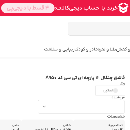
و کفش
طلا و نقره
مادر و کودک
زیبایی و سلامت
قاشق چنگال 12 پارچه ای تی سی کد A950
رنگ
استیل
فروشنده
مشخصات
تعداد پارچه
شامل
جنس
12 پارچه
قاشق و چنگال غذا خوری
استیل