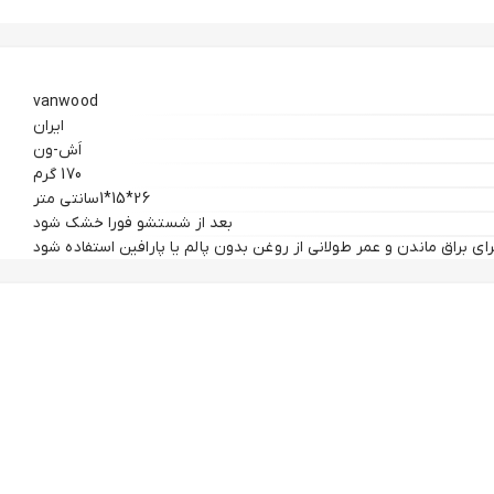
vanwood
ایران
اَش-ون
170 گرم
26*15*1سانتی متر
بعد از شستشو فورا خشک شود
رای براق ماندن و عمر طولانی از روغن بدون پالم یا پارافین استفاده شود