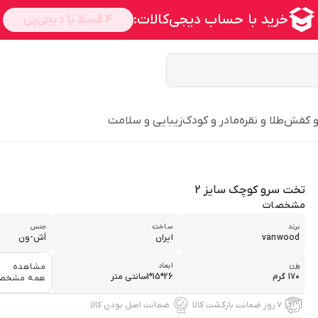
و کفش
طلا و نقره
مادر و کودک
زیبایی و سلامت
تخت سرو کوچک سایز 2
مشخصات
برند
ساخت
جنس
vanwood
ایران
اَش-ون
وزن
ابعاد
مشاهده
170 گرم
26*15*1سانتی متر
همه مشخص
۷ روز ضمانت بازگشت کالا
ضمانت اصل بودن کالا