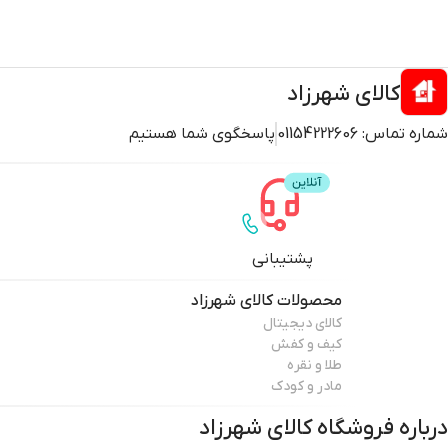
کالای شهرزاد
شماره تماس:
01154222606
پاسخگوی شما هستیم
پشتیبانی
محصولات
کالای شهرزاد
کالای دیجیتال
کیف و کفش
طلا و نقره
مادر و کودک
درباره فروشگاه
کالای شهرزاد