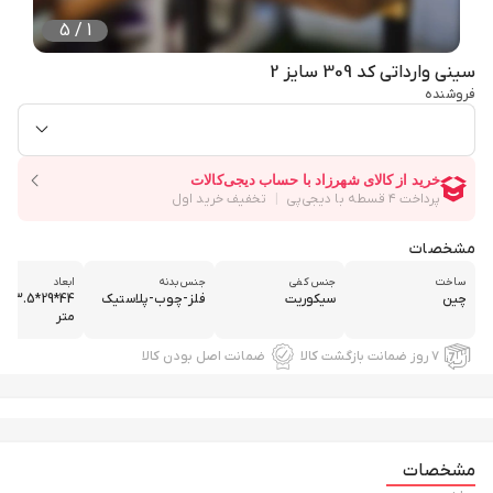
5
/
1
سینی وارداتی کد 309 سایز 2
فروشنده
مشخصات
ساخت
جنس کفی
جنس بدنه
ابعاد
چین
سیکوریت
فلز-چوب-پلاستیک
44*29*
متر
۷ روز ضمانت بازگشت کالا
ضمانت اصل بودن کالا
مشخصات