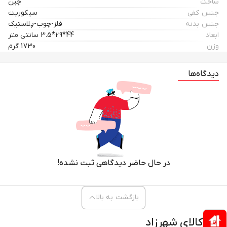
ساخت
چین
جنس کفی
سیکوریت
جنس بدنه
فلز-چوب-پلاستیک
ابعاد
44*29*3.5 سانتی متر
وزن
1730 گرم
دیدگاه‌ها
در حال حاضر دیدگاهی ثبت نشده!
بازگشت به بالا
کالای شهرزاد