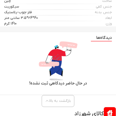
ساخت
چین
جنس کفی
سیکوریت
جنس بدنه
فلز-چوب-پلاستیک
ابعاد
40*24*3.5 سانتی متر
وزن
1410 گرم
دیدگاه‌ها
در حال حاضر دیدگاهی ثبت نشده!
بازگشت به بالا
کالای شهرزاد