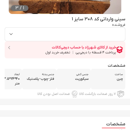
3
/
1
سینی وارداتی کد 308 سایز 1
فروشنده
مشخصات
ساخت
جنس کفی
جنس بدنه
ابعاد
چین
سیکوریت
فلز-چوب-پلاستیک
40*24*
متر
۷ روز ضمانت بازگشت کالا
ضمانت اصل بودن کالا
مشخصات