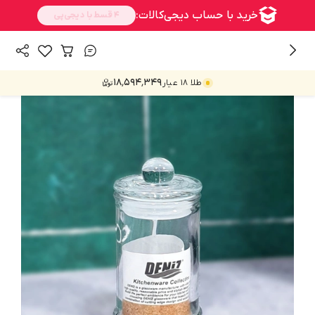
/
/
/
همه محصولات
خانه و آشپزخانه
جا ادویه و بانکه
ادویه
۱۸٬۵۹۴٬۳۴۹
طلا ۱۸ عیار