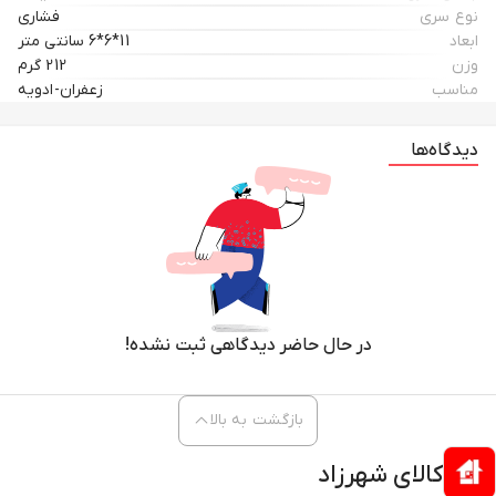
نوع سری
فشاری
ابعاد
11*6*6 سانتی متر
وزن
212 گرم
مناسب
زعفران-ادویه
دیدگاه‌ها
در حال حاضر دیدگاهی ثبت نشده!
بازگشت به بالا
کالای شهرزاد