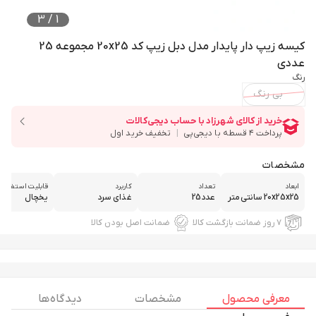
3
/
1
کیسه زیپ دار پایدار مدل دبل زیپ کد 20x25 مجموعه 25
عددی
رنگ
بی رنگ
مشخصات
ابعاد
تعداد
کاربرد
قابلیت استفاده د
20x25x25 سانتی‌متر
عدد25
غذای سرد
یخچال
۷ روز ضمانت بازگشت کالا
ضمانت اصل بودن کالا
معرفی محصول
مشخصات
دیدگاه ها