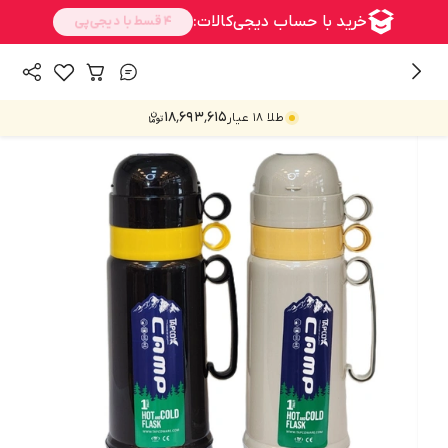
/
/
همه محصولات
ماگ، فلاسک و تراول ماگ
فلاسک
۱۸٬۶۹۳٬۶۱۵
طلا ۱۸ عیار