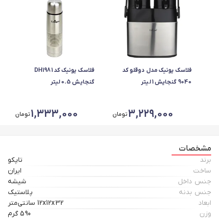
فلاسک یونیک مدل دوقلو کد
فلاسک یونیک کد DH1981
9040 گنجایش 1 لیتر
گنجایش 0.5 لیتر
1,333,000
3,229,000
تومان
تومان
مشخصات
برند
تاپکو
ساخت
ایران
جنس داخل
شیشه
جنس بدنه
پلاستیک
ابعاد
12x12x32 سانتی‌متر
وزن
590 گرم