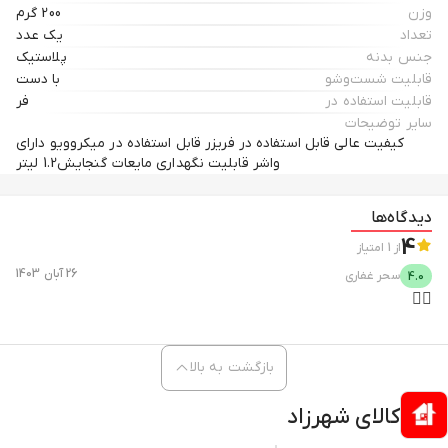
وزن
200 گرم
تعداد
یک عدد
جنس بدنه
پلاستیک
قابلیت شست‌وشو
با دست
قابلیت استفاده در
فر
سایر توضیحات
کیفیت عالی قابل استفاده در فریزر قابل استفاده در میکروویو دارای
واشر قابلیت نگهداری مایعات گنجایش1.2 لیتر
دیدگاه‌ها
4
از
1
امتیاز
26 آبان 1403
سحر
غفاری
4.0
👍🏼
بازگشت به بالا
کالای شهرزاد