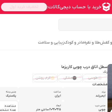
و کفش
طلا و نقره
مادر و کودک
زیبایی و سلامت
سطل اتاق درب چوبی کاریزما
رنگ
طوسی
مشکی
کرم روشن
مشخصات
برند
ساخت
جنس بدنه
ایمپرلند
ایران
پلاستیک
جنس درب
ابعاد
مشاهده
چوبی
25*20*20 سانتی متر
همه مشخص