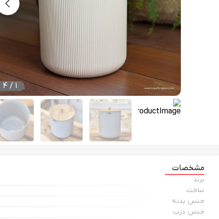
4
/
1
مشخصات
برند
ساخت
جنس بدنه
جنس درب