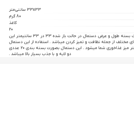
33x33 سانتی‌متر
80 گرم
کاغذ
20
20 ورق دستمال کاغذی 2 لایه در یک بسته طول و عرض دستمال در حالت باز شده 33 در 33 سانتیمتر این
ی مختلف از جمله نظافت و تمیز کردن میباشد . استفاده از این دستمال
سفره باعث جلوه و زیبایی هرچه بیشتر میز غذاخوری شما میشود . این دستمال بصورت بسته بندی 20 عددی
دو لایه و با جذب بسیار بالا میباشد .