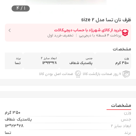
4
/
1
ظرف نان تسا مدل size 2
مشخصات
وزن
جنس
ابعاد سایز 2
برند
350 گرم
پلاستیک شفاف
28*23*13
تسا
۷ روز ضمانت بازگشت کالا
ضمانت اصل بودن کالا
مشخصات
وزن
350 گرم
جنس
پلاستیک شفاف
ابعاد سایز 2
28*23*13
برند
تسا