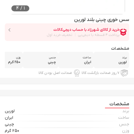
4
/
1
سس خوری چینی بلند لورین
مشخصات
برند
ساخت
جنس
وزن
لورین
ایران
چینی
250 گرم
۷ روز ضمانت بازگشت کالا
ضمانت اصل بودن کالا
مشخصات
برند
لورین
ساخت
ایران
جنس
چینی
وزن
250 گرم