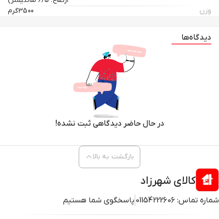
ارتفاع: 6/5 سانتیمتر)
وزن
3500گرم
دیدگاه‌ها
در حال حاضر دیدگاهی ثبت نشده!
بازگشت به بالا
کالای شهرزاد
شماره تماس:
01154222606
پاسخگوی شما هستیم