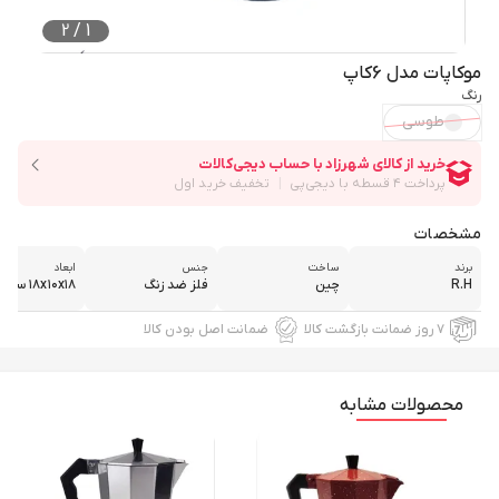
2
/
1
موکاپات مدل 6کاپ
رنگ
طوسی
مشخصات
برند
ساخت
جنس
ابعاد
R.H
چین
فلز ضد زنگ
۱۸x۱۰x۱۸ سانتی‌متر
۷ روز ضمانت بازگشت کالا
ضمانت اصل بودن کالا
محصولات مشابه