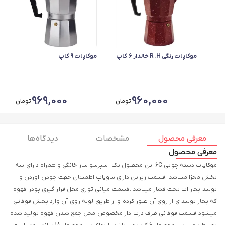
موکاپات رنگی R.H خالدار 6 کاپ
موکاپات 9 کاپ
969,000
960,000
تومان
تومان
معرفی محصول
مشخصات
دیدگاه ها
معرفی محصول
موکاپات دسته چوبی 6C این محصول یک اسپرسو ساز خانگی و همراه دارای سه
بخش مجزا میباشد .قسمت زیرین دارای سوپاپ اطمینان جهت جوش اوردن و
تولید بخار اب تحت فشار میباشد .قسمت میانی توری محل قرار گیری پودر قهوه
که بخار تولید ی از روی آن عبور کرده و از طریق لوله روی آن وارد بخش فوقانی
میشود.قسمت فوقانی ظرف درب دار مخصوص محل جمع شدن قهوه تولید شده