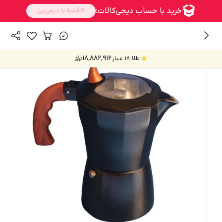
/
/
همه محصولات
فرنچ پرس و شیرجوش و دمنوش
موکاپات
۱۸٬۸۸۲٬۹۱۲
طلا ۱۸ عیار