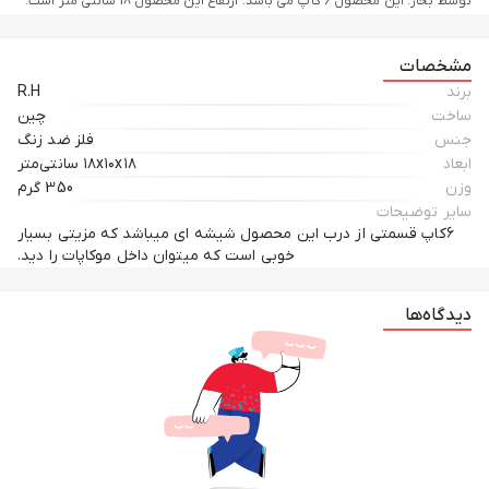
توسط بخار. این محصول 6 کاپ می باشد. ارتفاع این محصول 18 سانتی متر است.
مشخصات
برند
R.H
ساخت
چین
جنس
فلز ضد زنگ
ابعاد
۱۸x۱۰x۱۸ سانتی‌متر
وزن
350 گرم
سایر توضیحات
۶کاپ قسمتی از درب این محصول شیشه ای میباشد که مزیتی بسیار
خوبی است که میتوان داخل موکاپات را دید.
دیدگاه‌ها