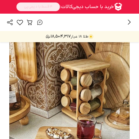
/
/
همه محصولات
خانه و آشپزخانه
جا ادویه و بانکه
۱۸٬۵۰۴٬۳۱۷
طلا ۱۸ عیار