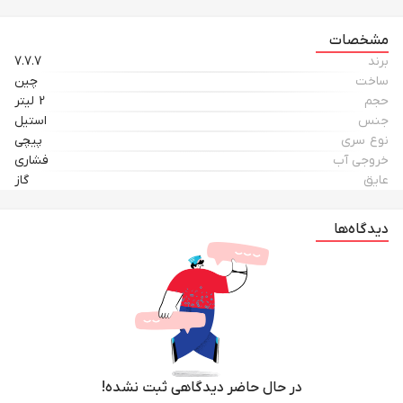
مشخصات
برند
7.7.7
ساخت
چین
حجم
2 لیتر
جنس
استیل
نوع سری
پیچی
خروجی آب
فشاری
عایق
گاز
دیدگاه‌ها
در حال حاضر دیدگاهی ثبت نشده!