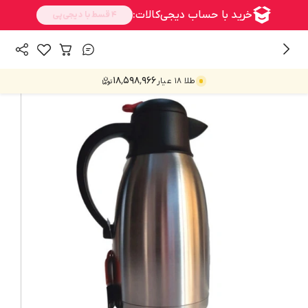
/
/
همه محصولات
ماگ، فلاسک و تراول ماگ
فلاسک
۱۸٬۵۹۸٬۹۶۶
طلا ۱۸ عیار