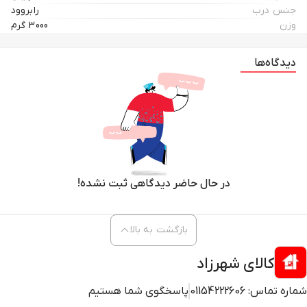
جنس درب
رابروود
وزن
3000 گرم
دیدگاه‌ها
در حال حاضر دیدگاهی ثبت نشده!
بازگشت به بالا
کالای شهرزاد
شماره تماس:
01154222606
پاسخگوی شما هستیم