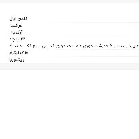
گلدن اپال
فرانسه
آرکوپال
26 پارچه
10 کیلوگرم
ویکتوریا