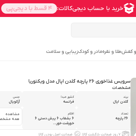
و کفش
طلا و نقره
مادر و کودک
زیبایی و سلامت
سرویس غذاخوری 26 پارچه گلدن اپال مدل ویکتوریا
مشخصات
برند
کشور مبدا
جنس
گلدن اپال
فرانسه
آرکوپال
تعداد
اقلام
مشاهده
26 پارچه
6 بشقاب 6 پیش دستی 6
همه مشخص
خورشت خور...
۷ روز ضمانت بازگشت کالا
ضمانت اصل بودن کالا