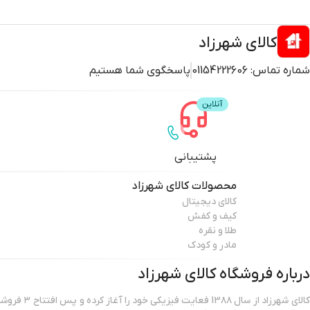
کالای شهرزاد
شماره تماس:
01154222606
پاسخگوی شما هستیم
پشتیبانی
محصولات
کالای شهرزاد
کالای دیجیتال
کیف و کفش
طلا و نقره
مادر و کودک
درباره فروشگاه
کالای شهرزاد
کالای شهرزاد از س