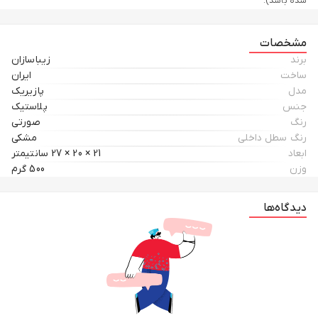
شده باشد).
مشخصات
برند
زیباسازان
ساخت
ایران
مدل
پازیریک
جنس
پلاستیک
رنگ
صورتی
رنگ سطل داخلی
مشکی
ابعاد
21 × 20 × 27 سانتیمتر
وزن
500 گرم
دیدگاه‌ها