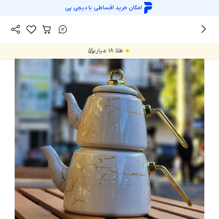
امکان خرید اقساطی با
دیجی پی
/
/
همه محصولات
خانه و آشپزخانه
کتری قوری و سماور
طلا ۱۸ عیار