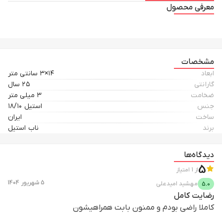
معرفی محصول
مشخصات
ابعاد
۱۴×۳ سانتی متر
گارانتی
۲۵ سال
ضخامت
۳ میلی متر
جنس
استیل ۱۸/۱۰
ساخت
ایران
برند
ناب استیل
دیدگاه‌ها
5
از
1
امتیاز
5 شهریور 1404
مهشید
امیدعلی
5.0
رضایت کامل
کاملا راضی بودم و ممنون بابت همراهیشون