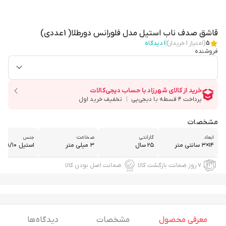
قاشق صدف ناب استیل مدل فلورانس دورطلا( 1عددی)
5
(امتیاز
1
خریدار)
1
دیدگاه
فروشنده
مشخصات
ابعاد
گارانتی
ضخامت
جنس
۱۴×۳ سانتی متر
۲۵ سال
۳ میلی متر
استیل ۱۸/۱۰
۷ روز ضمانت بازگشت کالا
ضمانت اصل بودن کالا
معرفی محصول
مشخصات
دیدگاه ها