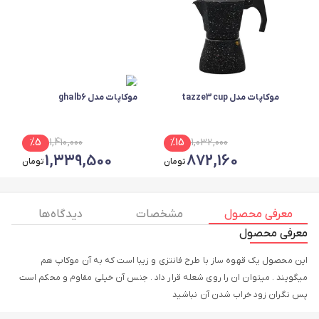
موکاپات مدل tazze3cup
موکاپات مدل ghalb6
%
5
1,410,000
%
15
1,032,000
1,339,500
872,160
تومان
تومان
معرفی محصول
مشخصات
دیدگاه ها
معرفی محصول
این محصول یک قهوه ساز با طرح فانتزی و زیبا است که به آن موکاپ هم
میگویند . میتوان ان را روی شعله قرار داد . جنس آن خیلی مقاوم و محکم است
پس نگران زود خراب شدن آن نباشید