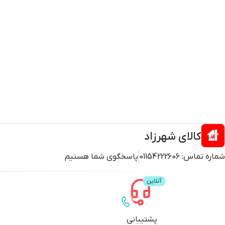
کالای شهرزاد
شماره تماس:
01154222606
پاسخگوی شما هستیم
پشتیبانی