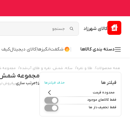
کالای شهرزاد
دسته بندی کالاها
شگفت‌انگیزها
کالای دیجیتال
کیف 
/
/
/
همه محصولات
طلا و نقره
سکه، شمش، نقره و طلای آب‌شده
مجموعه شم
مجموعه شمش و 
فیلتر ها
حذف فیلترها
مرتب سازی
پرفروش‌تر
محدوده قیمت
فقط کالاهای موجود
فقط تخفیف دار ها