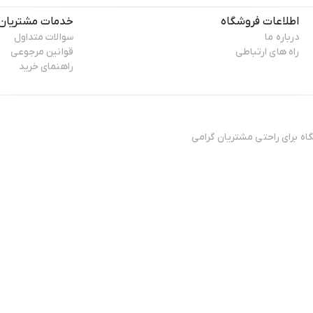
اطلاعات فروشگاه
خدمات مشتریان
درباره ما
سوالات متداول
راه های ارتباطی
قوانین مرجوعی
راهنمای خرید
ال 13۸۸ فعایت فیزیکی خود را آغاز کرده و پس افتتاح ۳ فروشگاه برای راحتی مشتریان گرامی
تی مطمئن، نیازمند فروشگاهی
 ی کوتاه به دست مشتریان خود
الای شهرزاد بر روی آن‌ها کار
شد.
خریداری شده چه زمانی به
کالا،‌ مقصد کالا و همچنین نوع